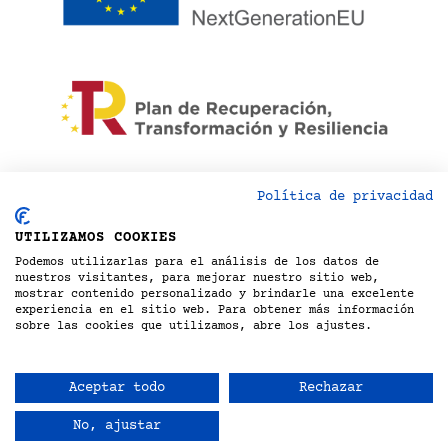
Financiado por la Unión Europea – NextGenerationEU.
Política de privacidad
Sin embargo, los puntos de vista y las opiniones
expresadas son únicamente los del autor o autores y
UTILIZAMOS COOKIES
no reflejan necesariamente los de la Unión Europea
Podemos utilizarlas para el análisis de los datos de
o la Comisión Europea. Ni la Unión Europea ni la
nuestros visitantes, para mejorar nuestro sitio web,
Comisión Europea pueden ser consideradas
mostrar contenido personalizado y brindarle una excelente
responsables de las mismas
experiencia en el sitio web. Para obtener más información
sobre las cookies que utilizamos, abre los ajustes.
Copyright 2026© Maricuela |
Aviso legal
-
Política de privacidad
-
Política de
Aceptar todo
Rechazar
cookies
-
Declaración de accesibilidad
No, ajustar
-
Mapa web